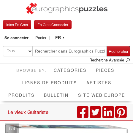
Infos En Gros
En Gros Connecter
FR
Se connecter
Panier
▼
Rechercher
Recherche Avancée
CATÉGORIES
PIÈCES
LIGNES DE PRODUITS
ARTISTES
PRODUITS
BULLETIN
SITE WEB EUROPE
Le vieux Guitariste
1 / 4