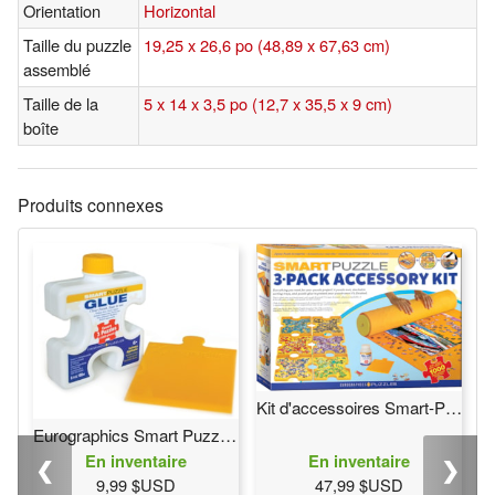
Orientation
Horizontal
Taille du puzzle
19,25 x 26,6 po (48,89 x 67,63 cm)
assemblé
Taille de la
5 x 14 x 3,5 po (12,7 x 35,5 x 9 cm)
boîte
Produits connexes
Kit d'accessoires Smart-Puzzle 3-Pack
Eurographics Smart Puzzle colle
En inventaire
En inventaire
❮
❯
9,99 $USD
47,99 $USD