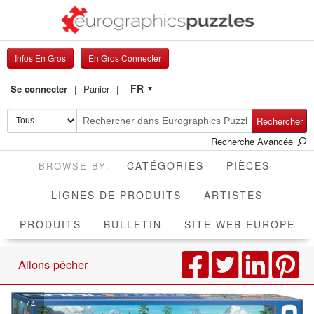
Infos En Gros
En Gros Connecter
FR
Se connecter
Panier
▼
Rechercher
Recherche Avancée
CATÉGORIES
PIÈCES
LIGNES DE PRODUITS
ARTISTES
PRODUITS
BULLETIN
SITE WEB EUROPE
Allons pêcher
1 / 4