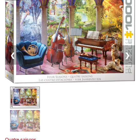
❮
❯
Quatre saisons