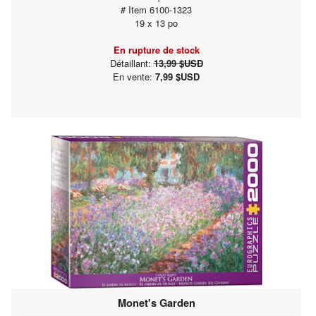
# Item 6100-1323
19 x 13 po
En rupture de stock
Détaillant:
13,99 $USD
En vente:
7,99 $USD
Monet's Garden